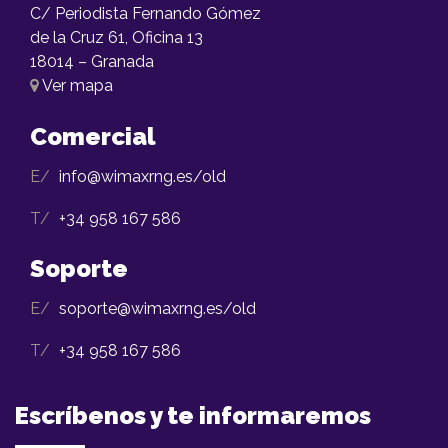
C/ Periodista Fernando Gómez
de la Cruz 61, Oficina 13
18014 – Granada
Ver mapa
Comercial
E/
info@wimaxrng.es/old
T/
+34 958 167 586
Soporte
E/
soporte@wimaxrng.es/old
T/
+34 958 167 586
Escríbenos y te informaremos